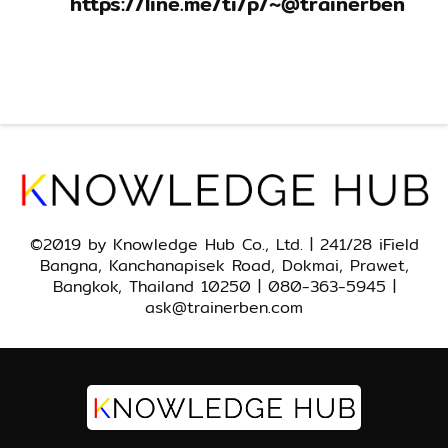
https://line.me/ti/p/~@trainerben
©2019 by Knowledge Hub Co., Ltd. | 241/28 iField
Bangna, Kanchanapisek Road, Dokmai, Prawet,
Bangkok, Thailand 10250 | 080-363-5945 |
ask@trainerben.com