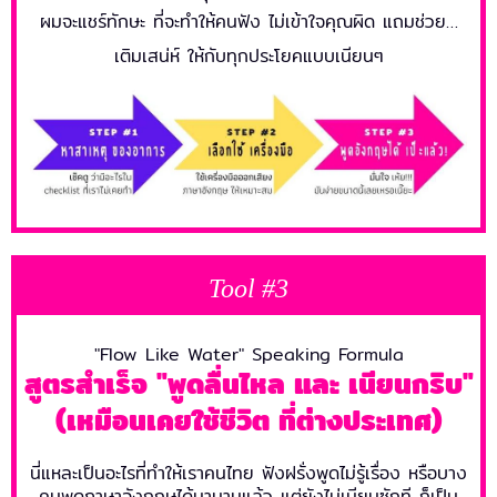
ผมจะแชร์ทักษะ ที่จะทำให้คนฟัง ไม่เข้าใจคุณผิด แถมช่วย…
เติมเสน่ห์ ให้กับทุกประโยคแบบเนียนๆ
Tool #3
"Flow Like Water" Speaking Formula
สูตรสำเร็จ "พูดลื่นไหล และ เนียนกริบ"
(เหมือนเคยใช้ชีวิต ที่ต่างประเทศ)
นี่แหละเป็นอะไรที่ทำให้เราคนไทย ฟังฝรั่งพูดไม่รู้เรื่อง หรือบาง
คนพูดภาษาอังกฤษได้มานานแล้ว แต่ยังไม่เนียนซักที ก็เป็น