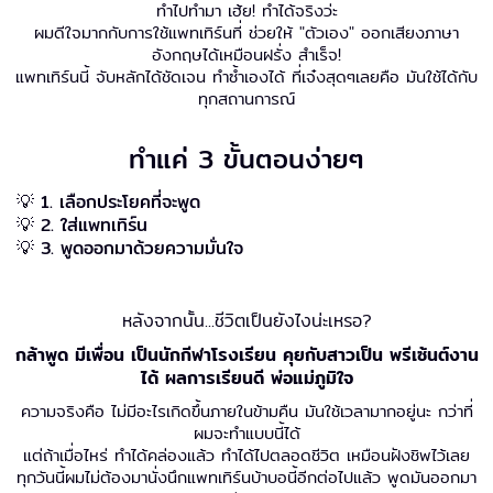
ทำไปทำมา เฮ้ย! ทำได้จริงว่ะ
ผมดีใจมากกับการใช้แพทเทิร์นที่ ช่วยให้ "ตัวเอง" ออกเสียงภาษา
อังกฤษได้เหมือนฝรั่ง สำเร็จ!
แพทเทิร์นนี้ จับหลักได้ชัดเจน ทำซ้ำเองได้ ที่เจ๋งสุดๆเลยคือ มันใช้ได้กับ
ทุกสถานการณ์
ทำแค่ 3 ขั้นตอนง่ายๆ
💡 1. เลือกประโยคที่จะพูด
💡 2. ใส่แพทเทิร์น
💡 3. พูดออกมาด้วยความมั่นใจ
หลังจากนั้น...ชีวิตเป็นยังไงน่ะเหรอ?
กล้าพูด มีเพื่อน เป็นนักกีฬาโรงเรียน คุยกับสาวเป็น พรีเซ้นต์งาน
ได้ ผลการเรียนดี พ่อแม่ภูมิใจ
ความจริงคือ ไม่มีอะไรเกิดขึ้นภายในข้ามคืน มันใช้เวลามากอยู่นะ กว่าที่
ผมจะทำแบบนี้ได้
แต่ถ้าเมื่อไหร่ ทำได้คล่องแล้ว ทำได้ไปตลอดชีวิต เหมือนฝังชิพไว้เลย
ทุกวันนี้ผมไม่ต้องมานั่งนึกแพทเทิร์นบ้าบอนี้อีกต่อไปแล้ว พูดมันออกมา