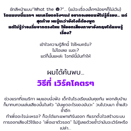
ชักสีหน้าแบบ“What the 🎃?”... (แม้จะเรื่องเล็กๆน้อยๆก็ไม่เว้น)
โดนแบบนี้แรกๆ ผมเครียดจริงๆนะ! อยากจะยอมแพ้ไม่รู้กี่รอบ... แต่
สุดท้าย ผมรู้นะว่ายังไงก็ต้องพูด
แต่ไม่รู้ว่าจะเริ่มจากตรงไหน ให้ออกเสียงภาษาอังกฤษได้แบบรู้
เรื่อง?
เข้าใจความรู้สึกนี้ ใช่ไหมครับ?
ไม่โอเลย เนอะ?
แต่ก็นั้นแหล่ะ โจทย์นี้มันทำให้
ผมได้ค้นพบ...
วิธีที่ เวิร์คโคตรๆ
ช่วงแรกที่อเมริกา ผมแอบนั่งฟัง เด็กในโรงเรียนมันคุยกัน พอกลับบ้าน
ก็มาทบทวนเล่นเสียงนั้นในหัว "มันพูดอะไรของมันวะ" วนไปวนมา ซ้ำแล้ว
ซ้ำอีก
ทำเพื่ออะไรน่ะเหรอ? ก็จะได้แกะแพทเทิร์นออก ทีแรกตั้งใจสร้างระบบ
การออกเสียงไว้ใช้เอง "เพื่อเอาตัวรอด" ไม่รู้เลยด้วยซ้ำว่ามันจะเวิร์คหรือ
เปล่า…