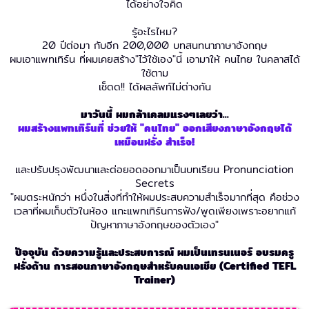
ได้อย่างใจคิด
รู้อะไรไหม?
20 ปีต่อมา กับอีก 200,000 บทสนทนาภาษาอังกฤษ
ผมเอาแพทเทิร์น ที่ผมเคยสร้าง"ไว้ใช้เอง"นี้ เอามาให้ คนไทย ในคลาสได้
ใช้ตาม
เช็ดด!! ได้ผลลัพท์ไม่ต่างกัน
มาวันนี้ ผมกล้าเคลมแรงๆเลยว่า...
ผมสร้างแพทเทิร์นที่ ช่วยให้ "คนไทย" ออกเสียงภาษาอังกฤษได้
เหมือนฝรั่ง สำเร็จ!
และปรับปรุงพัฒนาและต่อยอดออกมาเป็นบทเรียน Pronunciation
Secrets
"ผมตระหนักว่า หนึ่งในสิ่งที่ทำให้ผมประสบความสำเร็จมากที่สุด คือช่วง
เวลาที่ผมเก็บตัวในห้อง แกะแพทเทิร์นการฟัง/พูดเพียงเพราะอยากแก้
ปัญหาภาษาอังกฤษของตัวเอง"
ปัจจุบัน ด้วยความรู้และประสบการณ์ ผมเป็นเทรนเนอร์ อบรมครู
ฝรั่งด้าน การสอนภาษาอังกฤษสำหรับคนเอเชีย (Certified TEFL
Trainer)