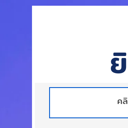
ย
คลิ