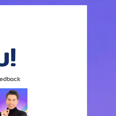
บ!
Feedback