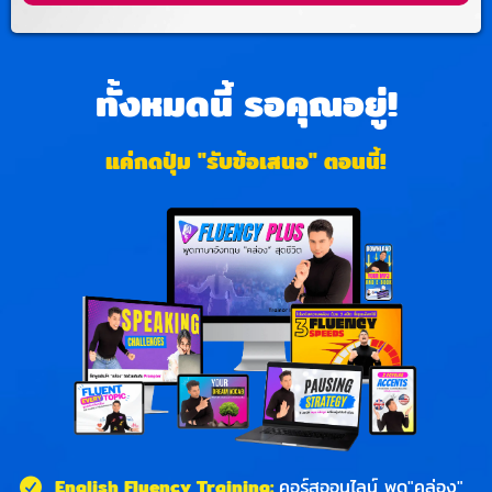
ทั้งหมดนี้ รอคุณอยู่!
แค่กดปุ่ม "รับข้อเสนอ" ตอนนี้!
English Fluency Training:
คอร์สออนไลน์ พูด"คล่อง"