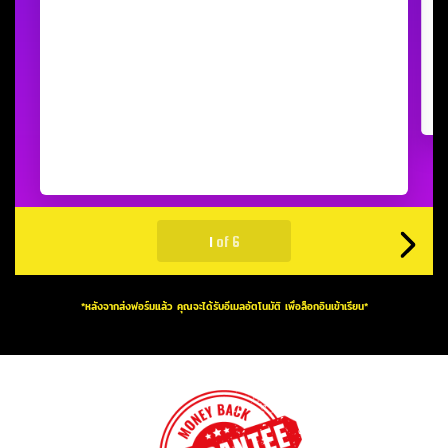
*หลังจากส่งฟอร์มแล้ว คุณจะได้รับอีเมลอัตโนมัติ เพื่อล็อกอินเข้าเรียน*