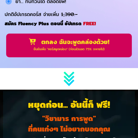
ย้ำ... ทบทวนได้ ตลอดชีพ!
ปกติอัปเกรดคอร์ส จ่ายเพิ่ม
1,390.-
สมัคร Fluency Plus ตอนนี้ อัปเกรด
FREE!
ตกลง ฉันจะพูดคล่องด้วย!
ยืนยันเพิ่ม "คอร์สพูดคล่อง" (ก่อนส่วนลด 75% จะหายไป)
หยุดก่อน... อันนี้ก็ ฟรี!
"วิชามาร การพูด"
ที่คนเก่งๆ ไม่อยากบอกคุณ