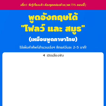
เดี๋ยว! ฟังรู้เรื่องแล้ว ต้องพูดคล่องด้วย (ลด 75% ตอนนี้!)
พูดอังกฤษได้
"โฟลว์ และ สมูธ"
(เหมือนพูดภาษาไทย)
ได้เพิ่มคำศัพท์สำนวนเจ๋งๆ ฝึกแค่วันละ 2-5 นาที!
🔈 เปิดเสียงฟัง