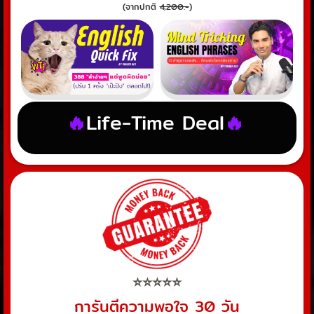
(จากปกติ
4,200.-
)
🔥
Life-Time Deal
🔥
⭐️⭐️⭐️⭐️⭐️
การันตีความพอใจ 30 วัน