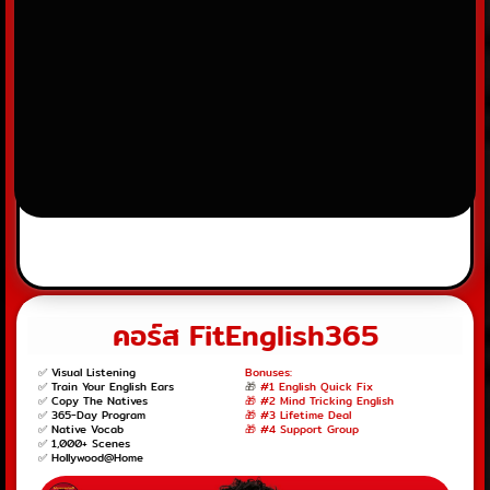
คอร์ส FitEnglish365
✅ Visual Listening
Bonuses:
✅ Train Your English Ears
🎁
#1 English Quick Fix
✅ Copy The Natives
🎁 #2 Mind Tricking English
✅ 365-Day Program
🎁 #3 Lifetime Deal
✅ Native Vocab
🎁 #4 Support Group
✅ 1,000+ Scenes
✅ Hollywood@Home