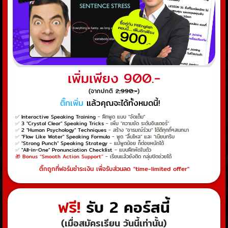
เพิ่มเพียง 900.-
(จากปกติ
2,990.-
)
ติ๊กเพิ่ม
แล้วคุณจะได้ทั้งหมดนี้!
✅ Interactive Speaking Training
- ฝึกพูด แบบ "จัดเต็ม"
✅
3 "Crystal Clear" Speaking Tricks
- เพิ่ม "ความชัด ระดับอินเตอร์"
✅
2 "Human Psychology" Techniques
- สร้าง "อารมณ์ร่วม" ได้ดีทุกที่ๆสนทนา
✅
"Flow Like Water" Speaking Formula
- พูด "ลื่นไหล" และ "เนียนกริบ
✅
"Strong Punch" Speaking Strategy
- แม้พูดน้อย ก็ต่อยหนักได้
✅
"All-in-One" Pronunciation Checklist
- แบบฝึกหัดในตัว
🎁 Bonus “Smooth Action Support”
- เรียนแล้วยังติด กลุ่มปิดช่วยได้
ติ๊กถูกที่ฟอร์มชำระเงิน เพื่อรับส่วนลด "time-limited offer"
ฟรี!
รับ 2 คอร์สนี้
(เมื่อสมัครเรียน วันนี้เท่านั้น)