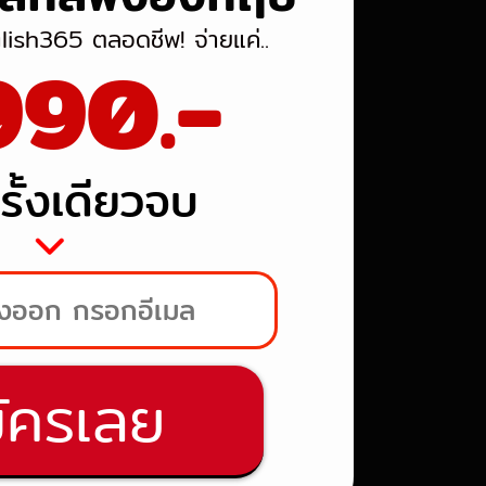
glish365 ตลอดชีพ! จ่ายแค่..
990.-
รั้งเดียวจบ
ัครเลย