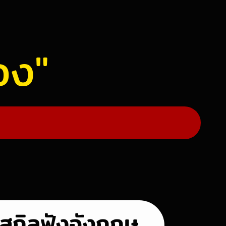
่อง"
สกิลฟังอังกฤษ