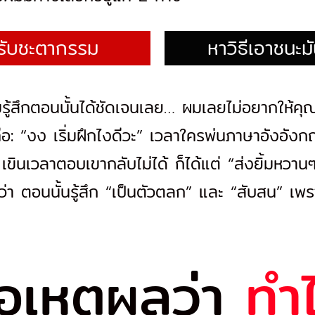
รับชะตากรรม
หาวิธีเอาชนะมั
รู้สึกตอนนั้นได้ชัดเจนเลย… ผมเลยไม่อยากให้ค
ือ: “งง เริ่มฝึกไงดีวะ” เวลาใครพ่นภาษาอังอังกฤ
เขินเวลาตอบเขากลับไม่ได้ ก็ได้แต่ “ส่งยิ้มหวาน
่า ตอนนั้นรู้สึก “เป็นตัวตลก” และ “สับสน” เพราะไ
คือเหตุผลว่า
ทำ