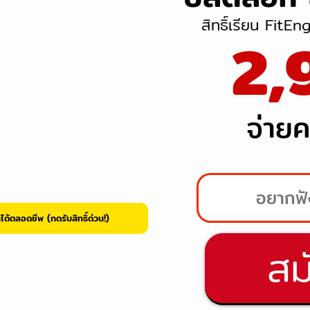
สิทธิ์เรียน FitEn
2,
จ่ายค
ด้ตลอดชีพ (กดรับสิทธิ์ด่วน!)
สม