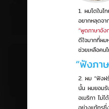
1. ผมโตในไทย
อยากหลุดจาก
“พูดภาษาอังก
ดีใจมากที่ผ
ช่วยเหลือคน
“ฟังภาษ
2. ผม “ฟังฝร
นั้น ผมยอมรับ
อเมริกา ไม่ได
อย่างแท้ทรูซึ