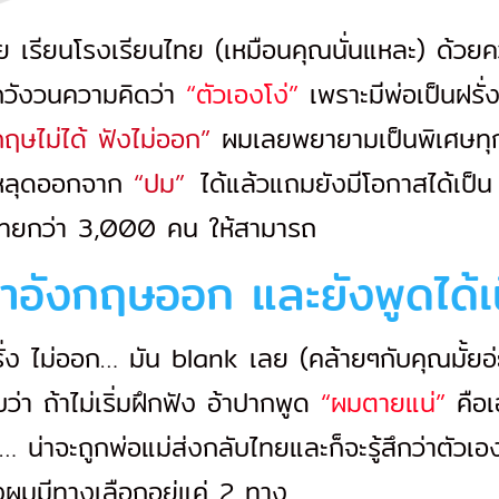
 เรียนโรงเรียนไทย (เหมือนคุณนั่นแหละ) ด้วยค
วังวนความคิดว่า
“ตัวเองโง่”
เพราะมีพ่อเป็นฝรั่
ฤษไม่ได้ ฟังไม่ออก”
ผมเลยพยายามเป็นพิเศษทุกวั
มหลุดออกจาก
“ปม”
นี้
ได้แล้วแถมยังมีโอกาสได้เป็
ไทยกว่า 3,000 คน ให้สามารถ
าอังกฤษออก และยังพูดได้เน
ั่ง ไม่ออก… มัน blank เลย (คล้ายๆกับคุณมั้ยอ
ว่า ถ้าไม่เริ่มฝึกฟัง อ้าปากพูด
“ผมตายแน่”
คือเ
้… น่าจะถูกพ่อแม่ส่งกลับไทยและก็จะรู้สึกว่าตัวเอ
่งผมมีทางเลือกอยู่แค่ 2 ทาง